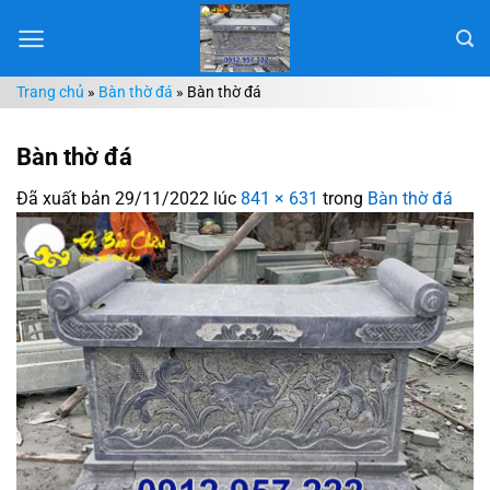
Chuyển
đến
nội
Trang chủ
»
Bàn thờ đá
»
Bàn thờ đá
dung
Bàn thờ đá
Đã xuất bản
29/11/2022
lúc
841 × 631
trong
Bàn thờ đá