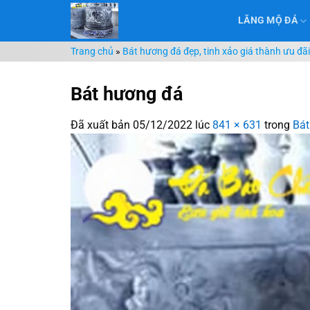
Chuyển
LĂNG MỘ ĐÁ
đến
nội
Trang chủ
»
Bát hương đá đẹp, tinh xảo giá thành ưu đã
dung
Bát hương đá
Đã xuất bản
05/12/2022
lúc
841 × 631
trong
Bát