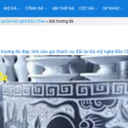
MỘ ĐÁ
CỔNG ĐÁ
AM THỜ ĐÁ
CỘT ĐÁ
SP KHÁC
i tại Đá mỹ nghệ Bảo Châu
»
Bát hương đá
 hương đá đẹp, tinh xảo giá thành ưu đãi tại Đá mỹ nghệ Bảo 