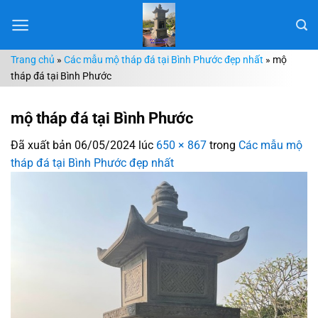
Chuyển
đến
nội
Trang chủ
»
Các mẫu mộ tháp đá tại Bình Phước đẹp nhất
»
mộ
dung
tháp đá tại Bình Phước
mộ tháp đá tại Bình Phước
Đã xuất bản
06/05/2024
lúc
650 × 867
trong
Các mẫu mộ
tháp đá tại Bình Phước đẹp nhất