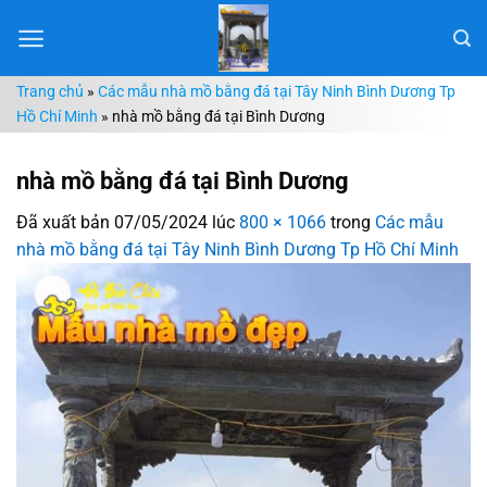
Chuyển
đến
nội
Trang chủ
»
Các mẫu nhà mồ bằng đá tại Tây Ninh Bình Dương Tp
dung
Hồ Chí Minh
»
nhà mồ bằng đá tại Bình Dương
nhà mồ bằng đá tại Bình Dương
Đã xuất bản
07/05/2024
lúc
800 × 1066
trong
Các mẫu
nhà mồ bằng đá tại Tây Ninh Bình Dương Tp Hồ Chí Minh