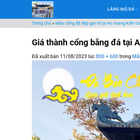
Chuyển
LĂNG MỘ ĐÁ
đến
nội
Trang chủ
»
Mẫu cổng đá đẹp giá rẻ tại An Giang Kiên G
dung
Giá thành cổng bằng đá tại 
Đã xuất bản
11/08/2023
lúc
800 × 600
trong
Mẫu