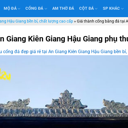
MỘ ĐÁ
CỔNG ĐÁ
AM THỜ ĐÁ
CỘT ĐÁ
SP KHÁC
iang Hậu Giang bền bỉ, chất lượng cao cấp
»
Giá thành cổng bằng đá tại 
An Giang Kiên Giang Hậu Giang phụ th
 cổng đá đẹp giá rẻ tại An Giang Kiên Giang Hậu Giang bền bỉ,