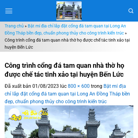
Chuyển
đến
nội
Trang chủ
»
Bật mí địa chỉ lắp đặt cổng đá tam quan tại Long An
dung
Đồng Tháp bền đẹp, chuẩn phong thủy cho công trình kiến trúc
»
Công trình cổng đá tam quan nhà thờ họ được chế tác tinh xảo tại
huyện Bến Lức
Công trình cổng đá tam quan nhà thờ họ
được chế tác tinh xảo tại huyện Bến Lức
Đã xuất bản
01/08/2023
lúc
800 × 600
trong
Bật mí địa
chỉ lắp đặt cổng đá tam quan tại Long An Đồng Tháp bền
đẹp, chuẩn phong thủy cho công trình kiến trúc