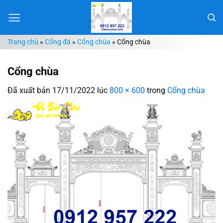
Chuyển
đến
nội
Trang chủ
»
Cổng đá
»
Cổng chùa
»
Cổng chùa
dung
Cổng chùa
Đã xuất bản
17/11/2022
lúc
800 × 600
trong
Cổng chùa