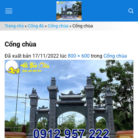
Chuyển
đến
nội
Trang chủ
»
Cổng đá
»
Cổng chùa
»
Cổng chùa
dung
Cổng chùa
Đã xuất bản
17/11/2022
lúc
800 × 600
trong
Cổng chùa