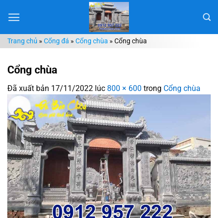
Chuyển
đến
nội
Trang chủ
»
Cổng đá
»
Cổng chùa
»
Cổng chùa
dung
Cổng chùa
Đã xuất bản
17/11/2022
lúc
800 × 600
trong
Cổng chùa