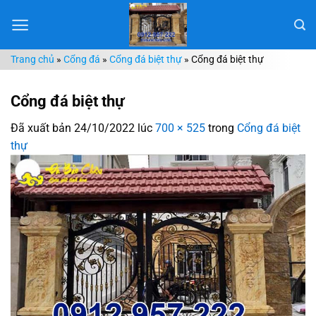
Chuyển
đến
nội
Trang chủ
»
Cổng đá
»
Cổng đá biệt thự
»
Cổng đá biệt thự
dung
Cổng đá biệt thự
Đã xuất bản
24/10/2022
lúc
700 × 525
trong
Cổng đá biệt
thự