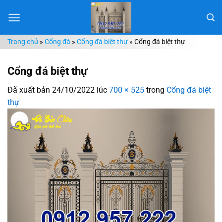
Chuyển
đến
nội
Trang chủ
»
Cổng đá
»
Cổng đá biệt thự
»
Cổng đá biệt thự
dung
Cổng đá biệt thự
Đã xuất bản
24/10/2022
lúc
700 × 525
trong
Cổng đá biệt
thự