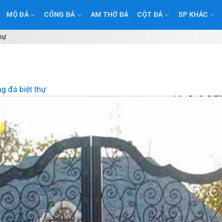
MỘ ĐÁ
CỔNG ĐÁ
AM THỜ ĐÁ
CỘT ĐÁ
SP KHÁC
thự
g đá biệt thự