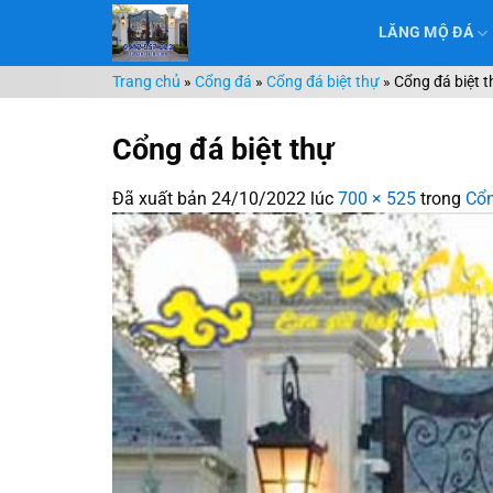
Chuyển
LĂNG MỘ ĐÁ
đến
nội
Trang chủ
»
Cổng đá
»
Cổng đá biệt thự
»
Cổng đá biệt 
dung
Cổng đá biệt thự
Đã xuất bản
24/10/2022
lúc
700 × 525
trong
Cổn