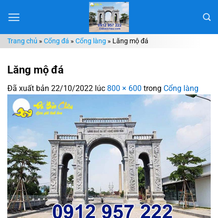
Chuyển
đến
nội
Trang chủ
»
Cổng đá
»
Cổng làng
»
Lăng mộ đá
dung
Lăng mộ đá
Đã xuất bản
22/10/2022
lúc
800 × 600
trong
Cổng làng