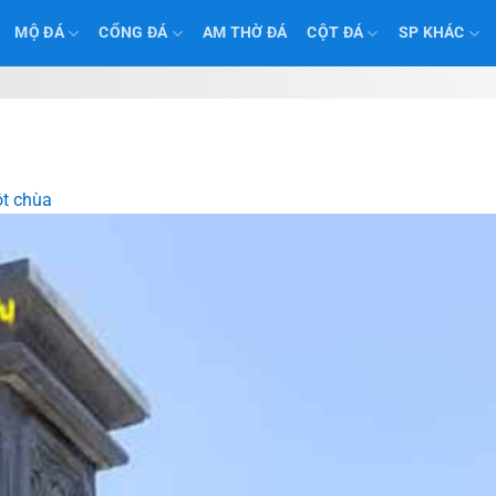
MỘ ĐÁ
CỔNG ĐÁ
AM THỜ ĐÁ
CỘT ĐÁ
SP KHÁC
t chùa