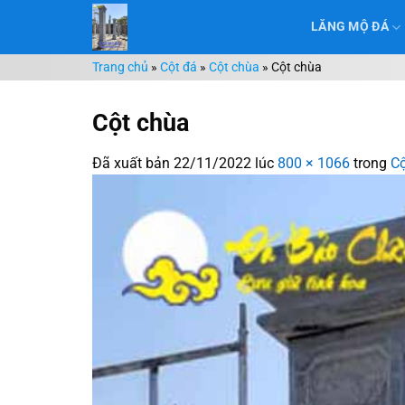
Chuyển
LĂNG MỘ ĐÁ
đến
nội
Trang chủ
»
Cột đá
»
Cột chùa
»
Cột chùa
dung
Cột chùa
Đã xuất bản
22/11/2022
lúc
800 × 1066
trong
Cộ