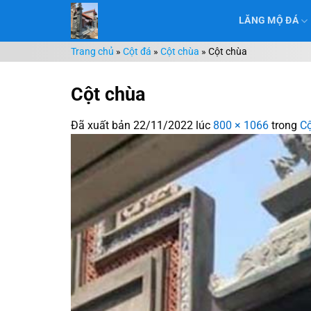
Chuyển
LĂNG MỘ ĐÁ
đến
nội
Trang chủ
»
Cột đá
»
Cột chùa
»
Cột chùa
dung
Cột chùa
Đã xuất bản
22/11/2022
lúc
800 × 1066
trong
Cộ