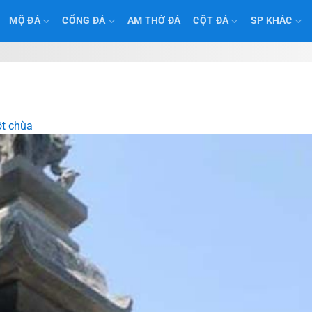
MỘ ĐÁ
CỔNG ĐÁ
AM THỜ ĐÁ
CỘT ĐÁ
SP KHÁC
t chùa