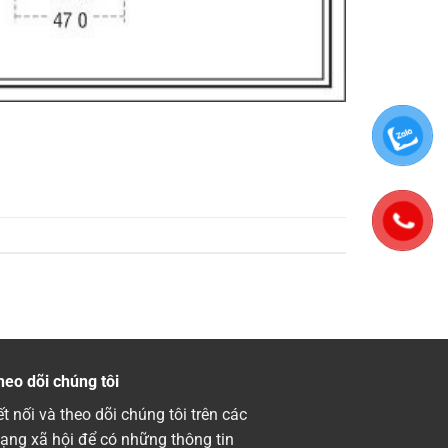
heo dõi chúng tôi
t nối và theo dõi chúng tôi trên các
ạng xã hội để có những thông tin