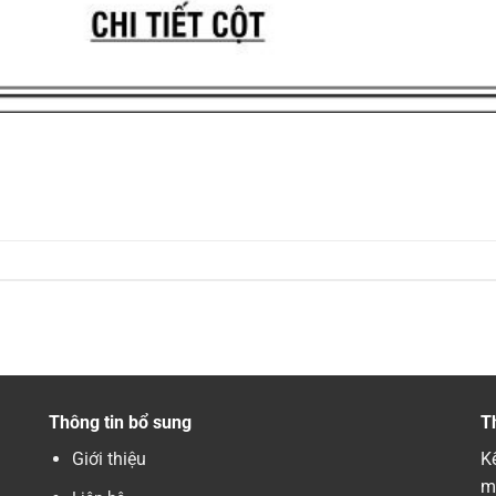
Thông tin bổ sung
T
Giới thiệu
Kế
m