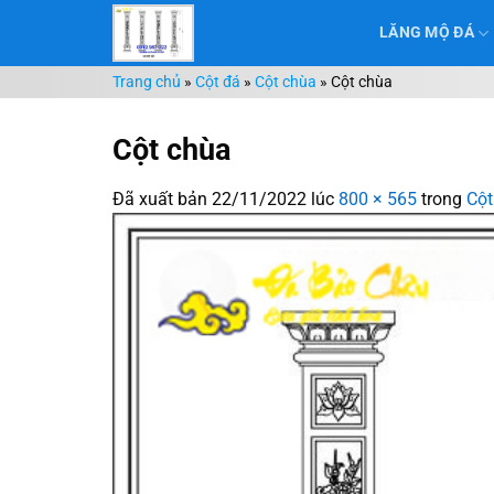
Chuyển
LĂNG MỘ ĐÁ
đến
nội
Trang chủ
»
Cột đá
»
Cột chùa
»
Cột chùa
dung
Cột chùa
Đã xuất bản
22/11/2022
lúc
800 × 565
trong
Cột