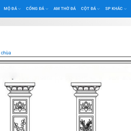
MỘ ĐÁ
CỔNG ĐÁ
AM THỜ ĐÁ
CỘT ĐÁ
SP KHÁC
 chùa