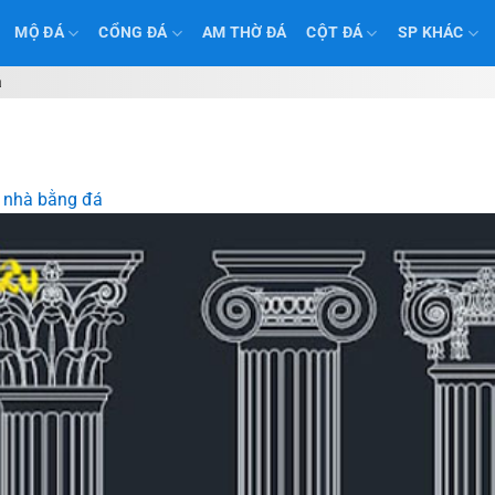
MỘ ĐÁ
CỔNG ĐÁ
AM THỜ ĐÁ
CỘT ĐÁ
SP KHÁC
á
 nhà bằng đá