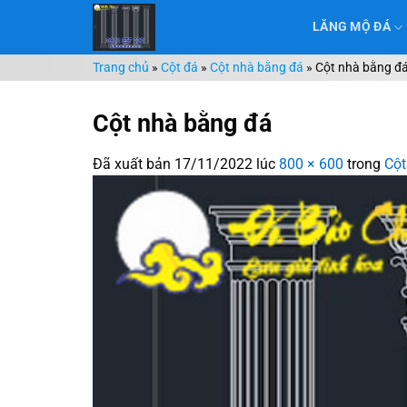
Chuyển
LĂNG MỘ ĐÁ
đến
nội
Trang chủ
»
Cột đá
»
Cột nhà bằng đá
»
Cột nhà bằng đ
dung
Cột nhà bằng đá
Đã xuất bản
17/11/2022
lúc
800 × 600
trong
Cột