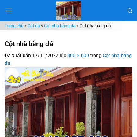
Chuyển
đến
nội
Trang chủ
»
Cột đá
»
Cột nhà bằng đá
»
Cột nhà bằng đá
dung
Cột nhà bằng đá
Đã xuất bản
17/11/2022
lúc
800 × 600
trong
Cột nhà bằng
đá