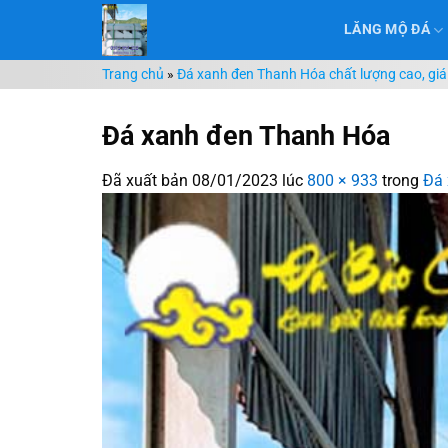
Chuyển
LĂNG MỘ ĐÁ
đến
nội
Trang chủ
»
Đá xanh đen Thanh Hóa chất lượng cao, giá
dung
Đá xanh đen Thanh Hóa
Đã xuất bản
08/01/2023
lúc
800 × 933
trong
Đá 