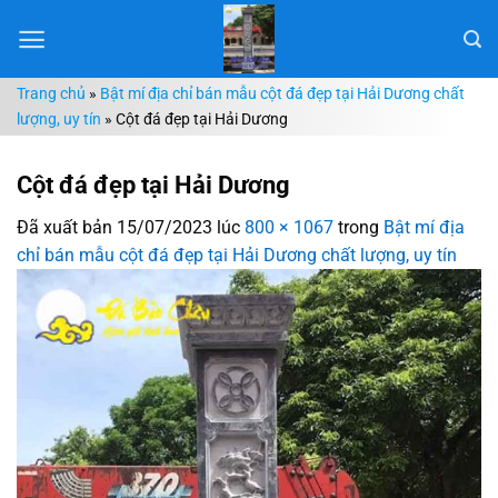
Chuyển
đến
nội
Trang chủ
»
Bật mí địa chỉ bán mẫu cột đá đẹp tại Hải Dương chất
dung
lượng, uy tín
»
Cột đá đẹp tại Hải Dương
Cột đá đẹp tại Hải Dương
Đã xuất bản
15/07/2023
lúc
800 × 1067
trong
Bật mí địa
chỉ bán mẫu cột đá đẹp tại Hải Dương chất lượng, uy tín