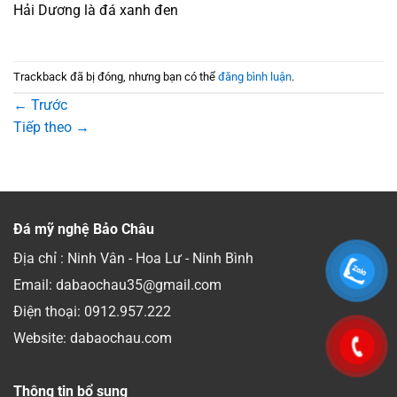
Hải Dương là đá xanh đen
Trackback đã bị đóng, nhưng bạn có thể
đăng bình luận
.
←
Trước
Tiếp theo
→
Đá mỹ nghệ Bảo Châu
Địa chỉ : Ninh Vân - Hoa Lư - Ninh Bình
Email: dabaochau35@gmail.com
Điện thoại:
0912.957.222
Website: dabaochau.com
Thông tin bổ sung