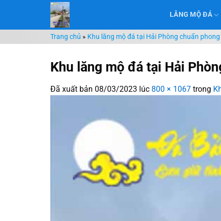
Chuyển
LĂNG MỘ ĐÁ
đến
nội
Trang chủ
»
Khu lăng mộ đá tại Hải Phòng chuẩn phong 
dung
Khu lăng mộ đá tại Hải Phòn
Đã xuất bản
08/03/2023
lúc
800 × 1067
trong
Kh