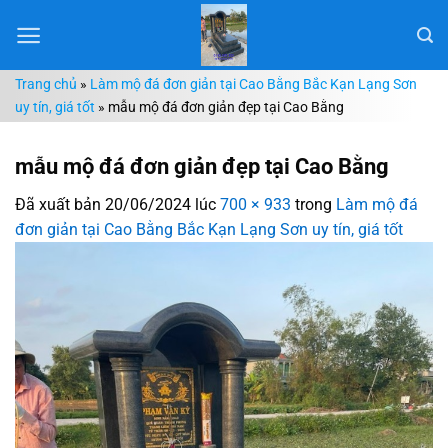
Chuyển
đến
nội
Trang chủ
»
Làm mộ đá đơn giản tại Cao Bằng Bắc Kạn Lạng Sơn
dung
uy tín, giá tốt
»
mẫu mộ đá đơn giản đẹp tại Cao Bằng
mẫu mộ đá đơn giản đẹp tại Cao Bằng
Đã xuất bản
20/06/2024
lúc
700 × 933
trong
Làm mộ đá
đơn giản tại Cao Bằng Bắc Kạn Lạng Sơn uy tín, giá tốt