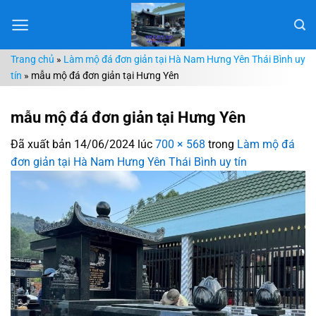
Chuyển
đến
nội
Trang chủ
»
Làm mộ đá đơn giản tại Hà Nam Hưng Yên Thái Bình uy
dung
tín
»
mẫu mộ đá đơn giản tại Hưng Yên
mẫu mộ đá đơn giản tại Hưng Yên
Đã xuất bản
14/06/2024
lúc
700 × 568
trong
Làm mộ đá
đơn giản tại Hà Nam Hưng Yên Thái Bình uy tín