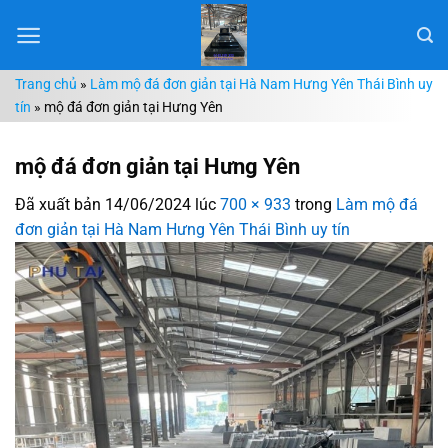
Chuyển
đến
nội
Trang chủ
»
Làm mộ đá đơn giản tại Hà Nam Hưng Yên Thái Bình uy
dung
tín
»
mộ đá đơn giản tại Hưng Yên
mộ đá đơn giản tại Hưng Yên
Đã xuất bản
14/06/2024
lúc
700 × 933
trong
Làm mộ đá
đơn giản tại Hà Nam Hưng Yên Thái Bình uy tín