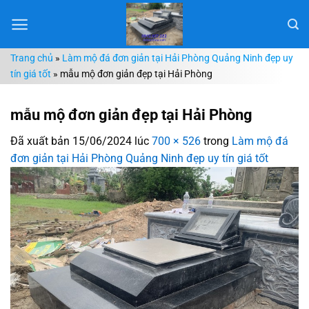
Chuyển
đến
nội
Trang chủ
»
Làm mộ đá đơn giản tại Hải Phòng Quảng Ninh đẹp uy
dung
tín giá tốt
»
mẫu mộ đơn giản đẹp tại Hải Phòng
mẫu mộ đơn giản đẹp tại Hải Phòng
Đã xuất bản
15/06/2024
lúc
700 × 526
trong
Làm mộ đá
đơn giản tại Hải Phòng Quảng Ninh đẹp uy tín giá tốt