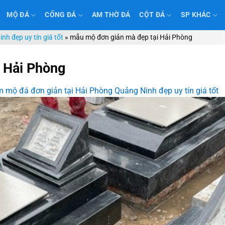
MỘ ĐÁ
CỔNG ĐÁ
AM THỜ ĐÁ
CỘT ĐÁ
SP KHÁC
h đẹp uy tín giá tốt
»
mẫu mộ đơn giản mà đẹp tại Hải Phòng
 Hải Phòng
 mộ đá đơn giản tại Hải Phòng Quảng Ninh đẹp uy tín giá tốt