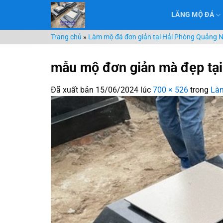
Chuyển
LĂNG MỘ ĐÁ
đến
nội
Trang chủ
»
Làm mộ đá đơn giản tại Hải Phòng Quảng Nin
dung
mẫu mộ đơn giản mà đẹp tại
Đã xuất bản
15/06/2024
lúc
700 × 526
trong
Làm