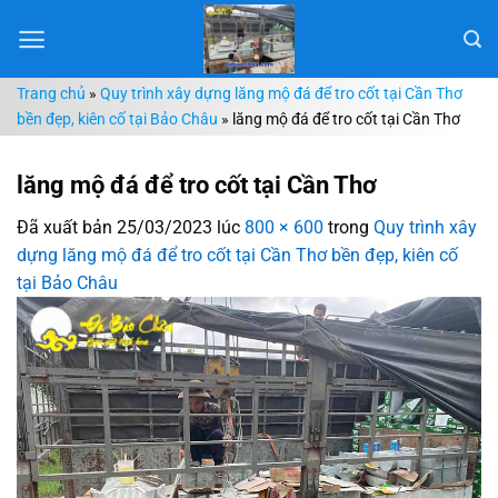
Chuyển
đến
nội
Trang chủ
»
Quy trình xây dựng lăng mộ đá để tro cốt tại Cần Thơ
dung
bền đẹp, kiên cố tại Bảo Châu
»
lăng mộ đá để tro cốt tại Cần Thơ
lăng mộ đá để tro cốt tại Cần Thơ
Đã xuất bản
25/03/2023
lúc
800 × 600
trong
Quy trình xây
dựng lăng mộ đá để tro cốt tại Cần Thơ bền đẹp, kiên cố
tại Bảo Châu