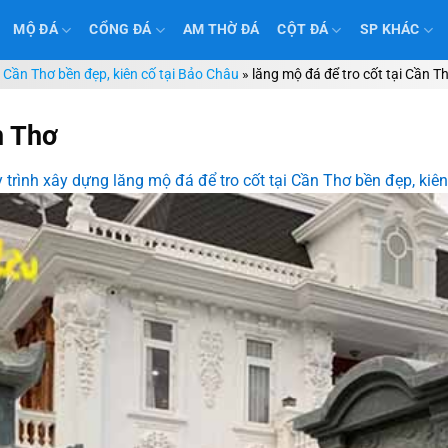
MỘ ĐÁ
CỔNG ĐÁ
AM THỜ ĐÁ
CỘT ĐÁ
SP KHÁC
i Cần Thơ bền đẹp, kiên cố tại Bảo Châu
»
lăng mộ đá để tro cốt tại Cần T
n Thơ
 trình xây dựng lăng mộ đá để tro cốt tại Cần Thơ bền đẹp, kiê