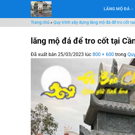
Chuyển
LĂNG MỘ ĐÁ
đến
nội
Trang chủ
»
Quy trình xây dựng lăng mộ đá để tro cốt tạ
dung
lăng mộ đá để tro cốt tại Cầ
Đã xuất bản
25/03/2023
lúc
800 × 600
trong
Quy