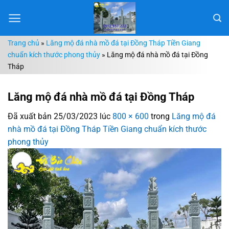
Chuyển
đến
nội
Trang chủ
»
Lăng mộ đá nhà mồ đá tại Đồng Tháp Tiền Giang
dung
chuẩn kích thước phong thủy
»
Lăng mộ đá nhà mồ đá tại Đồng
Tháp
Lăng mộ đá nhà mồ đá tại Đồng Tháp
Đã xuất bản
25/03/2023
lúc
800 × 600
trong
Lăng mộ đá
nhà mồ đá tại Đồng Tháp Tiền Giang chuẩn kích thước
phong thủy