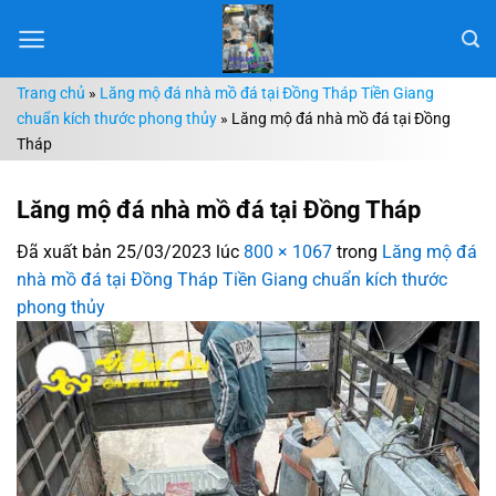
Chuyển
đến
nội
Trang chủ
»
Lăng mộ đá nhà mồ đá tại Đồng Tháp Tiền Giang
dung
chuẩn kích thước phong thủy
»
Lăng mộ đá nhà mồ đá tại Đồng
Tháp
Lăng mộ đá nhà mồ đá tại Đồng Tháp
Đã xuất bản
25/03/2023
lúc
800 × 1067
trong
Lăng mộ đá
nhà mồ đá tại Đồng Tháp Tiền Giang chuẩn kích thước
phong thủy