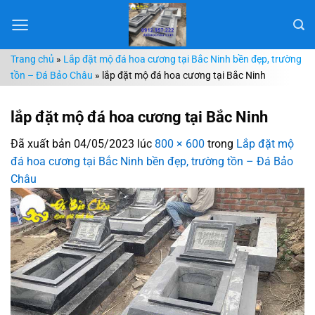
Chuyển
đến
nội
Trang chủ
»
Lắp đặt mộ đá hoa cương tại Bắc Ninh bền đẹp, trường
dung
tồn – Đá Bảo Châu
»
lắp đặt mộ đá hoa cương tại Bắc Ninh
lắp đặt mộ đá hoa cương tại Bắc Ninh
Đã xuất bản
04/05/2023
lúc
800 × 600
trong
Lắp đặt mộ
đá hoa cương tại Bắc Ninh bền đẹp, trường tồn – Đá Bảo
Châu