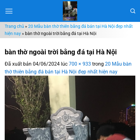
Chuyển
đến
nội
Trang chủ
»
20 Mẫu bàn thờ thiên bằng đá bán tại Hà Nội đẹp nhất
dung
hiện nay
»
bàn thờ ngoài trời bằng đá tại Hà Nội
bàn thờ ngoài trời bằng đá tại Hà Nội
Đã xuất bản
04/06/2024
lúc
700 × 933
trong
20 Mẫu bàn
thờ thiên bằng đá bán tại Hà Nội đẹp nhất hiện nay