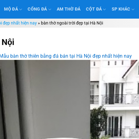
MỘ ĐÁ
CỔNG ĐÁ
AM THỜ ĐÁ
CỘT ĐÁ
SP KHÁC
i đẹp nhất hiện nay
»
bàn thờ ngoài trời đẹp tại Hà Nội
 Nội
Mẫu bàn thờ thiên bằng đá bán tại Hà Nội đẹp nhất hiện nay