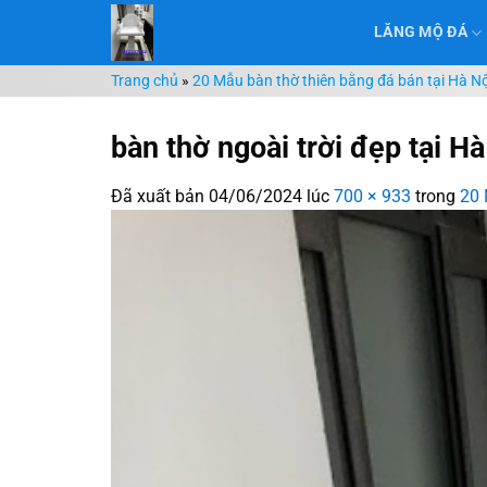
Chuyển
LĂNG MỘ ĐÁ
đến
nội
Trang chủ
»
20 Mẫu bàn thờ thiên bằng đá bán tại Hà Nộ
dung
bàn thờ ngoài trời đẹp tại Hà
Đã xuất bản
04/06/2024
lúc
700 × 933
trong
20 