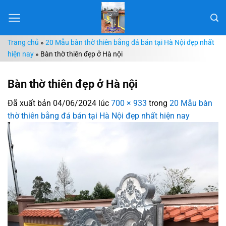
Chuyển
đến
nội
Trang chủ
»
20 Mẫu bàn thờ thiên bằng đá bán tại Hà Nội đẹp nhất
dung
hiện nay
»
Bàn thờ thiên đẹp ở Hà nội
Bàn thờ thiên đẹp ở Hà nội
Đã xuất bản
04/06/2024
lúc
700 × 933
trong
20 Mẫu bàn
thờ thiên bằng đá bán tại Hà Nội đẹp nhất hiện nay