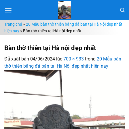
Chuyển
đến
nội
Trang chủ
»
20 Mẫu bàn thờ thiên bằng đá bán tại Hà Nội đẹp nhất
dung
hiện nay
»
Bàn thờ thiên tại Hà nội đẹp nhất
Bàn thờ thiên tại Hà nội đẹp nhất
Đã xuất bản
04/06/2024
lúc
700 × 933
trong
20 Mẫu bàn
thờ thiên bằng đá bán tại Hà Nội đẹp nhất hiện nay