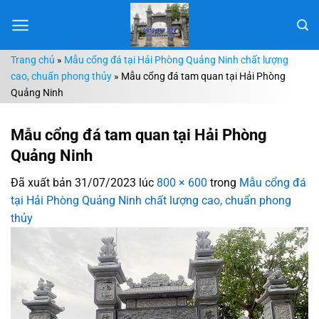
Chuyển
đến
nội
Trang chủ
»
Mẫu cổng đá tại Hải Phòng Quảng Ninh chất lượng
dung
cao, chuẩn phong thủy
»
Mẫu cổng đá tam quan tại Hải Phòng
Quảng Ninh
Mẫu cổng đá tam quan tại Hải Phòng
Quảng Ninh
Đã xuất bản
31/07/2023
lúc
800 × 600
trong
Mẫu cổng đá
tại Hải Phòng Quảng Ninh chất lượng cao, chuẩn phong
thủy