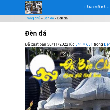
Chuyển
LĂNG MỘ ĐÁ
đến
nội
Trang chủ
»
Đèn đá
»
Đèn đá
dung
Đèn đá
Đã xuất bản
30/11/2022
lúc
841 × 631
trong
Đè