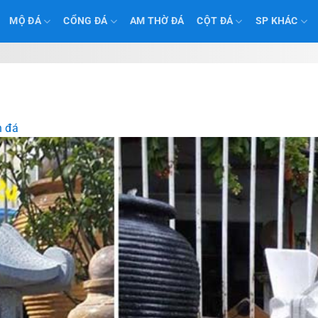
MỘ ĐÁ
CỔNG ĐÁ
AM THỜ ĐÁ
CỘT ĐÁ
SP KHÁC
n đá