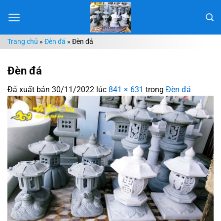
Chuyển
đến
nội
Trang chủ
»
Đèn đá
»
Đèn đá
dung
Đèn đá
Đã xuất bản
30/11/2022
lúc
841 × 631
trong
Đèn đá