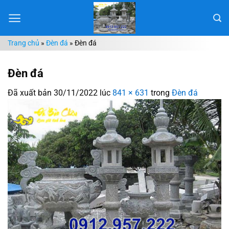
Chuyển
đến
nội
Trang chủ
»
Đèn đá
»
Đèn đá
dung
Đèn đá
Đã xuất bản
30/11/2022
lúc
841 × 631
trong
Đèn đá