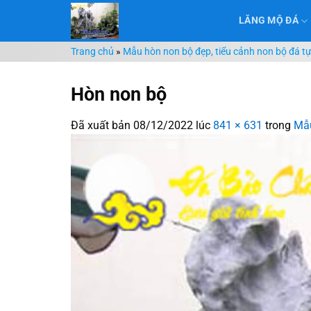
Chuyển
LĂNG MỘ ĐÁ
đến
nội
Trang chủ
»
Mẫu hòn non bộ đẹp, tiểu cảnh non bộ đá tự
dung
Hòn non bộ
Đã xuất bản
08/12/2022
lúc
841 × 631
trong
Mẫu