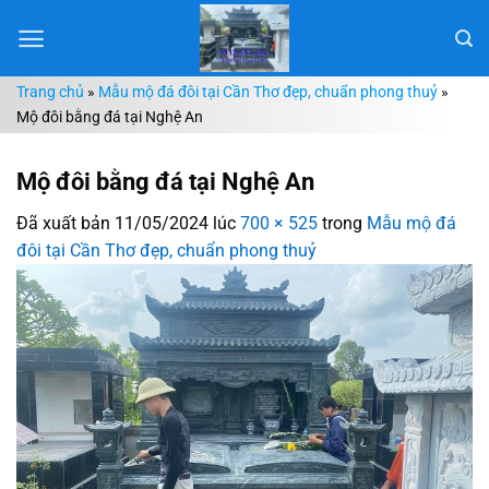
Chuyển
đến
nội
Trang chủ
»
Mẫu mộ đá đôi tại Cần Thơ đẹp, chuẩn phong thuỷ
»
dung
Mộ đôi bằng đá tại Nghệ An
Mộ đôi bằng đá tại Nghệ An
Đã xuất bản
11/05/2024
lúc
700 × 525
trong
Mẫu mộ đá
đôi tại Cần Thơ đẹp, chuẩn phong thuỷ