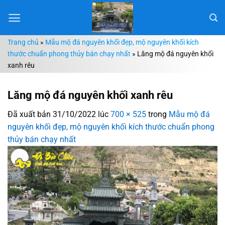
Chuyển
đến
nội
Trang chủ
»
Mẫu mộ đá nguyên khối đẹp, mộ nguyên khối kích
dung
thước chuẩn phong thủy bán chạy nhất
»
Lăng mộ đá nguyên khối
xanh rêu
Lăng mộ đá nguyên khối xanh rêu
Đã xuất bản
31/10/2022
lúc
700 × 525
trong
Mẫu mộ đá
nguyên khối đẹp, mộ nguyên khối kích thước chuẩn phong
thủy bán chạy nhất