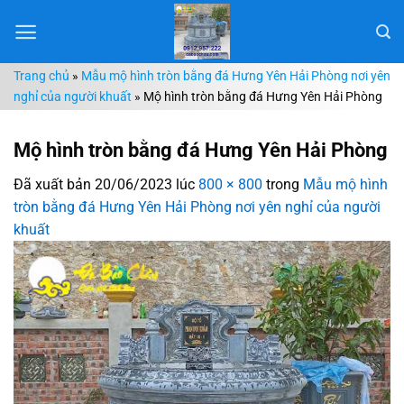
Chuyển
đến
nội
Trang chủ
»
Mẫu mộ hình tròn bằng đá Hưng Yên Hải Phòng nơi yên
dung
nghỉ của người khuất
»
Mộ hình tròn bằng đá Hưng Yên Hải Phòng
Mộ hình tròn bằng đá Hưng Yên Hải Phòng
Đã xuất bản
20/06/2023
lúc
800 × 800
trong
Mẫu mộ hình
tròn bằng đá Hưng Yên Hải Phòng nơi yên nghỉ của người
khuất