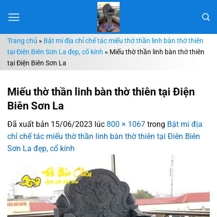
Chuyển
đến
nội
Trang chủ
»
Bật mí địa chỉ chế tác miếu thờ thần linh bàn thờ thiên
dung
tại Điên Biên Sơn La đẹp, cổ kính
»
Miếu thờ thần linh bàn thờ thiên
tại Điện Biên Sơn La
Miếu thờ thần linh bàn thờ thiên tại Điện
Biên Sơn La
Đã xuất bản
15/06/2023
lúc
800 × 1067
trong
Bật mí địa
chỉ chế tác miếu thờ thần linh bàn thờ thiên tại Điên Biên
Sơn La đẹp, cổ kính