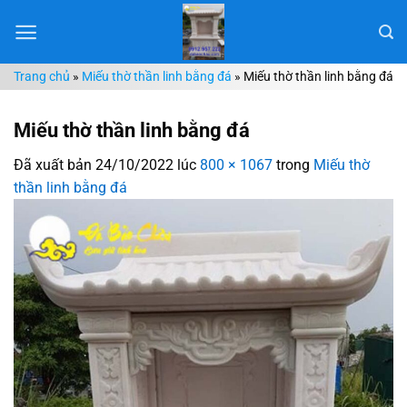
Chuyển
đến
nội
Trang chủ
»
Miếu thờ thần linh bằng đá
»
Miếu thờ thần linh bằng đá
dung
Miếu thờ thần linh bằng đá
Đã xuất bản
24/10/2022
lúc
800 × 1067
trong
Miếu thờ
thần linh bằng đá