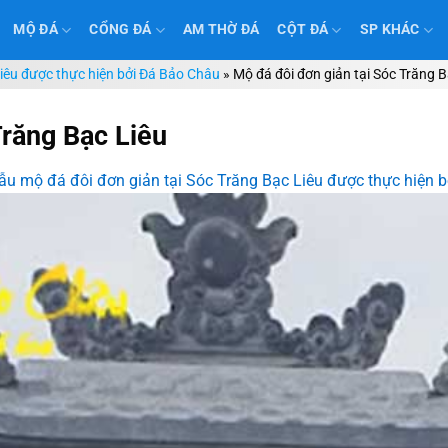
MỘ ĐÁ
CỔNG ĐÁ
AM THỜ ĐÁ
CỘT ĐÁ
SP KHÁC
Liêu được thực hiện bởi Đá Bảo Châu
»
Mộ đá đôi đơn giản tại Sóc Trăng B
Trăng Bạc Liêu
u mộ đá đôi đơn giản tại Sóc Trăng Bạc Liêu được thực hiện 