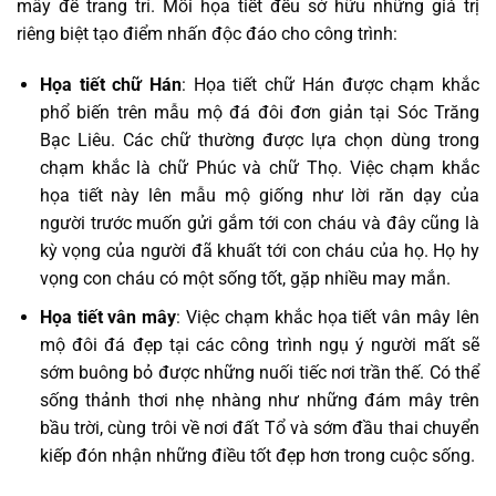
mây để trang trí. Mỗi họa tiết đều sở hữu những giá trị
riêng biệt tạo điểm nhấn độc đáo cho công trình:
Họa tiết chữ Hán
: Họa tiết chữ Hán được chạm khắc
phổ biến trên mẫu mộ đá đôi đơn giản tại Sóc Trăng
Bạc Liêu. Các chữ thường được lựa chọn dùng trong
chạm khắc là chữ Phúc và chữ Thọ. Việc chạm khắc
họa tiết này lên mẫu mộ giống như lời răn dạy của
người trước muốn gửi gắm tới con cháu và đây cũng là
kỳ vọng của người đã khuất tới con cháu của họ. Họ hy
vọng con cháu có một sống tốt, gặp nhiều may mắn.
Họa tiết vân mây
: Việc chạm khắc họa tiết vân mây lên
mộ đôi đá đẹp tại các công trình ngụ ý người mất sẽ
sớm buông bỏ được những nuối tiếc nơi trần thế. Có thể
sống thảnh thơi nhẹ nhàng như những đám mây trên
bầu trời, cùng trôi về nơi đất Tổ và sớm đầu thai chuyển
kiếp đón nhận những điều tốt đẹp hơn trong cuộc sống.