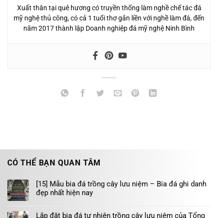
Xuất thân tại quê hương có truyền thống làm nghề chế tác đá
mỹ nghệ thủ công, có cả 1 tuổi thơ gắn liền với nghề làm đá, đến
năm 2017 thành lập Doanh nghiệp đá mỹ nghệ Ninh Bình
CÓ THỂ BẠN QUAN TÂM
[15] Mẫu bia đá trồng cây lưu niệm – Bia đá ghi danh
đẹp nhất hiện nay
Lắp đặt bia đá tự nhiên trồng cây lưu niệm của Tổng