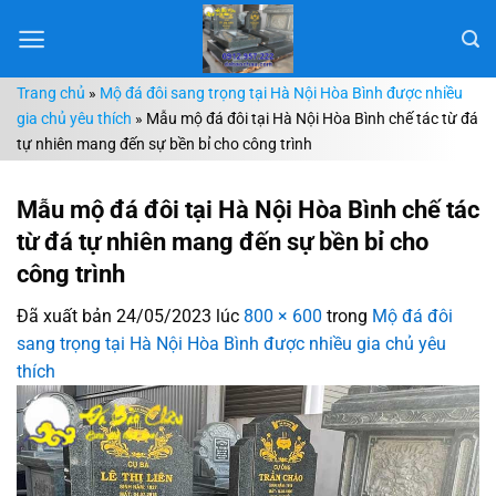
Chuyển
đến
nội
Trang chủ
»
Mộ đá đôi sang trọng tại Hà Nội Hòa Bình được nhiều
dung
gia chủ yêu thích
»
Mẫu mộ đá đôi tại Hà Nội Hòa Bình chế tác từ đá
tự nhiên mang đến sự bền bỉ cho công trình
Mẫu mộ đá đôi tại Hà Nội Hòa Bình chế tác
từ đá tự nhiên mang đến sự bền bỉ cho
công trình
Đã xuất bản
24/05/2023
lúc
800 × 600
trong
Mộ đá đôi
sang trọng tại Hà Nội Hòa Bình được nhiều gia chủ yêu
thích