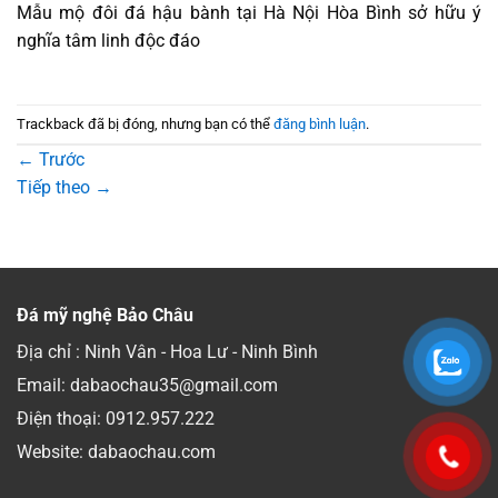
Mẫu mộ đôi đá hậu bành tại Hà Nội Hòa Bình sở hữu ý
nghĩa tâm linh độc đáo
Trackback đã bị đóng, nhưng bạn có thể
đăng bình luận
.
←
Trước
Tiếp theo
→
Đá mỹ nghệ Bảo Châu
Địa chỉ : Ninh Vân - Hoa Lư - Ninh Bình
Email: dabaochau35@gmail.com
Điện thoại:
0912.957.222
Website: dabaochau.com