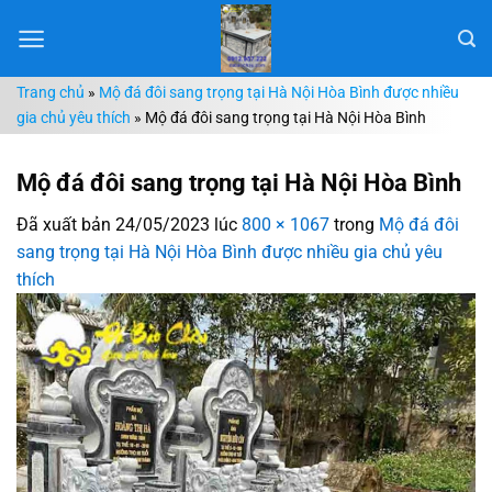
Chuyển
đến
nội
Trang chủ
»
Mộ đá đôi sang trọng tại Hà Nội Hòa Bình được nhiều
dung
gia chủ yêu thích
»
Mộ đá đôi sang trọng tại Hà Nội Hòa Bình
Mộ đá đôi sang trọng tại Hà Nội Hòa Bình
Đã xuất bản
24/05/2023
lúc
800 × 1067
trong
Mộ đá đôi
sang trọng tại Hà Nội Hòa Bình được nhiều gia chủ yêu
thích