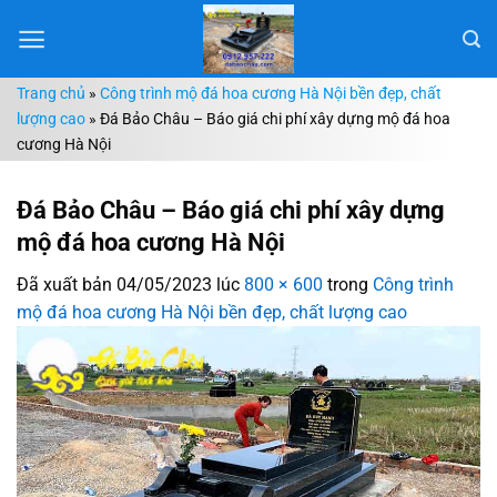
Chuyển
đến
nội
Trang chủ
»
Công trình mộ đá hoa cương Hà Nội bền đẹp, chất
dung
lượng cao
»
Đá Bảo Châu – Báo giá chi phí xây dựng mộ đá hoa
cương Hà Nội
Đá Bảo Châu – Báo giá chi phí xây dựng
mộ đá hoa cương Hà Nội
Đã xuất bản
04/05/2023
lúc
800 × 600
trong
Công trình
mộ đá hoa cương Hà Nội bền đẹp, chất lượng cao